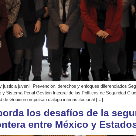
y justicia juvenil: Prevención, derechos y enfoques diferenciados Se
 y Sistema Penal Gestión Integral de las Políticas de Seguridad Ciu
 de Gobierno impulsan diálogo interinstitucional […]
orda los desafíos de la segur
rontera entre México y Estado