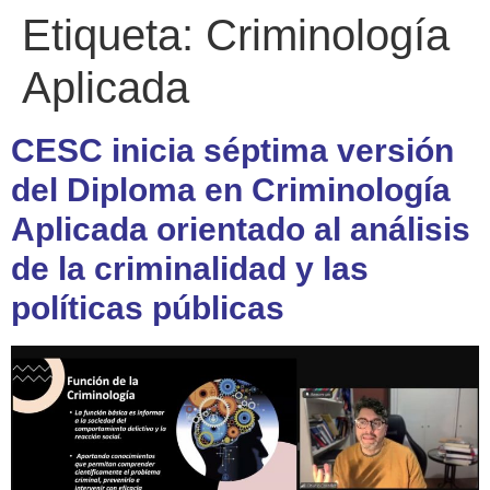
Etiqueta:
Criminología
Aplicada
CESC inicia séptima versión
del Diploma en Criminología
Aplicada orientado al análisis
de la criminalidad y las
políticas públicas