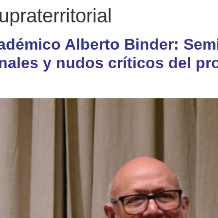
upraterritorial
cadémico Alberto Binder: Se
onales y nudos críticos del pr