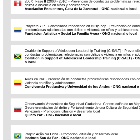
2007), Fase II (2008 - 2010) - Prevención de conductas problemáticas rela
delitos o violencia en niños y adolescentes.
Asociación Encuentros, Casa de la Juventud - ONG nacional o local
Proyecto YIP - Colombianos renaciendo en el Hip-hop - Prevención de con
problemáticas relacionadas con delitos o violencia en niños y adolescentes.
Fundacion Artística y Social La Familia Ayara - ONG nacional o local
Coalition in Support of Adolescent Leadership Training (C-SALT) - Prevenci
conductas problemáticas relacionadas con delitos o violencia en niños y ad
Coalition in Support of Adolescent Leadership Training (C-SALT) - O
o local
Aulas en Paz - Prevención de conductas problemáticas relacionadas con del
violencia en niños y adolescentes.
Convivencia Productiva y Universidad de los Andes - ONG nacional o 
Observatorio Venezolano de Seguridad Ciudadana. Construcción de un Ma
Georeferenciación del delito y Fortalecimiento de una Cultura de Seguridad
Venezuela - Promoción, difusión y desarrollo local.
Quiero Paz - ONG nacional o local
Projeto Ação Na Linha - Promoción, difusión y desarrollo local.
Instituto Sou da Paz - ONG nacional o local