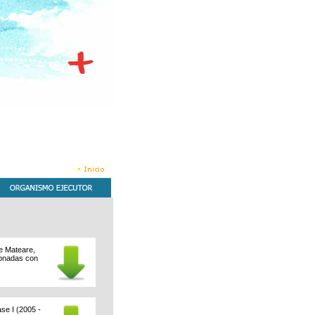
de Mateare,
ionadas con
ase I (2005 -