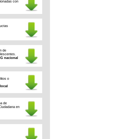
cionadas con
ductas
ón de
olescentes.
NG nacional
itos o
local
pa de
 Ciudadana en