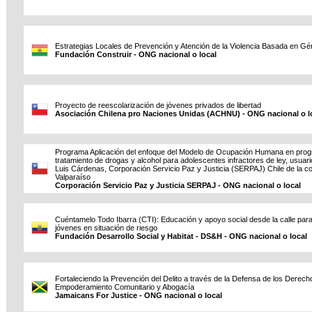
Estrategias Locales de Prevención y Atención de la Violencia Basada en Gé
Fundación Construir - ONG nacional o local
Proyecto de reescolarización de jóvenes privados de libertad
Asociación Chilena pro Naciones Unidas (ACHNU) - ONG nacional o l
Programa Aplicación del enfoque del Modelo de Ocupación Humana en pro
tratamiento de drogas y alcohol para adolescentes infractores de ley, usuari
Luis Cárdenas, Corporación Servicio Paz y Justicia (SERPAJ) Chile de la 
Valparaíso
Corporación Servicio Paz y Justicia SERPAJ - ONG nacional o local
Cuéntamelo Todo Ibarra (CTI): Educación y apoyo social desde la calle para
jóvenes en situación de riesgo
Fundación Desarrollo Social y Habitat - DS&H - ONG nacional o local
Fortaleciendo la Prevención del Delito a través de la Defensa de los Derecho
Empoderamiento Comunitario y Abogacía
Jamaicans For Justice - ONG nacional o local