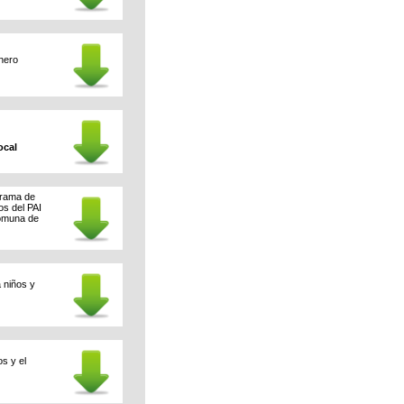
nero
ocal
grama de
os del PAI
comuna de
 niños y
s y el