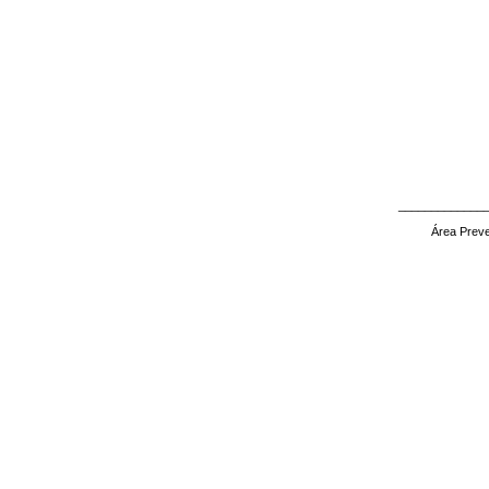
_____________
Área Preve